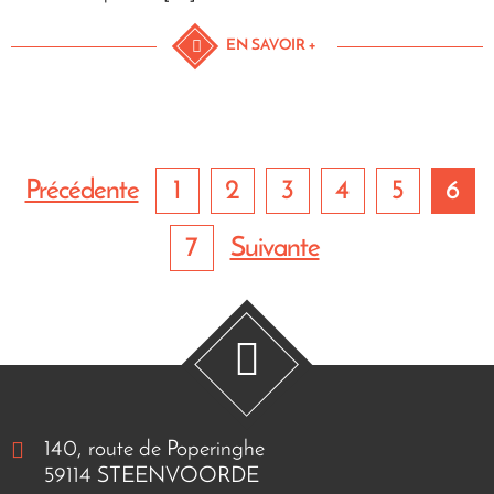
EN SAVOIR +
Précédente
1
2
3
4
5
6
7
Suivante
140, route de Poperinghe
59114 STEENVOORDE