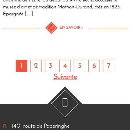
ancienne demeure, du début du XVIIe siècle, accueille le
musée d’art et de tradition Mathon-Durand, créé en 1823.
Épargnée […]
EN SAVOIR +
1
2
3
4
5
6
7
Suivante
140, route de Poperinghe