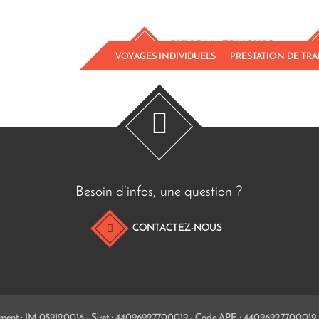
QUI SOMMES-NOUS ?
VOYAGES INDIVIDUELS
PRESTATION DE TR
Besoin d’infos, une question ?
CONTACTEZ-NOUS
ent : IM 059120016 - Siret : 44096927700019 - Code APE : 44096927700019 